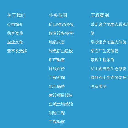
关于我们
业务范围
工程案例
公司简介
矿山/生态修复
采矿废弃地生态景观
荣誉资质
修复设备/材料
复
企业文化
地质灾害
采砂废弃地生态修复
董事长致辞
绿色矿山建设
采石厂生态修复
矿产勘查
景观工程案例
环境评价
矿山近自然生态修复
工程咨询
煤矸石山生态修复后
水土保持
测及展示
建设项目报告
全域土地整治
测绘工程
工程勘察